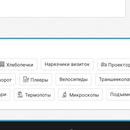
Нарезчики визиток
Хлебопечки
Проекто
Велосипеды
Траншеекопа
ворот
Плееры
ари
Подъем
Термопоты
Микроскопы