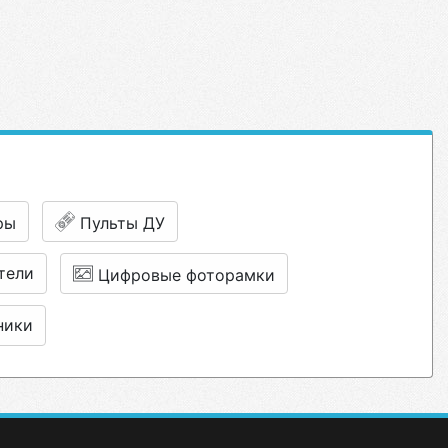
ры
Пульты ДУ
тели
Цифровые фоторамки
ники