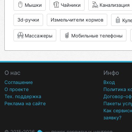
Мышки
Чайники
Канализация
3d-ручки
Измельчители кормов
Кул
Массажеры
Мобильные телефоны
О нас
Инфо
Соглашение
Вход
О проекте
Политика к
Тех. поддержка
Договор-оф
Реклама на сайте
Пакеты усл
Как сервис
заявку?
© 2015-2026
— поиск сервисных центров