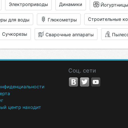
Электроприводы
Динамики
Йогуртниц
Строительные к
еры для воды
Глюкометры
Сучкорезы
Сварочные аппараты
Пылес
Соц. сети
онфиденциальности
ерта
уг
ный центр находит