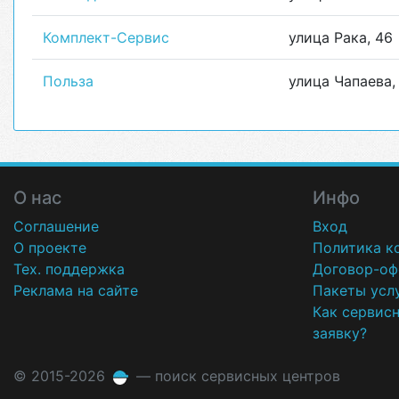
Комплект-Сервис
улица Рака, 46
Польза
улица Чапаева,
О нас
Инфо
Соглашение
Вход
О проекте
Политика к
Тех. поддержка
Договор-оф
Реклама на сайте
Пакеты усл
Как сервис
заявку?
© 2015-2026
— поиск сервисных центров