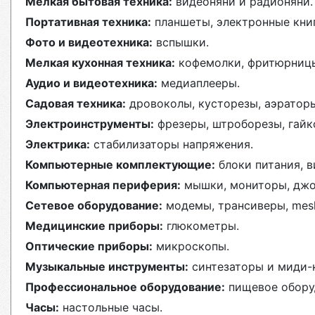
Мелкая бытовая техника:
видеоняни и радионяни.
Портативная техника:
планшеты, электронные книг
Фото и видеотехника:
вспышки.
Мелкая кухонная техника:
кофемолки, фритюрниц
Аудио и видеотехника:
медиаплееры.
Садовая техника:
дровоколы, кусторезы, аэраторы
Электроинструменты:
фрезеры, штроборезы, гайк
Электрика:
стабилизаторы напряжения.
Компьютерные комплектующие:
блоки питания, в
Компьютерная периферия:
мышки, мониторы, джо
Сетевое оборудование:
модемы, трансиверы, mes
Медицинские приборы:
глюкометры.
Оптические приборы:
микроскопы.
Музыкальные инструменты:
синтезаторы и миди-
Профессиональное оборудование:
пищевое оборуд
Часы:
настольные часы.