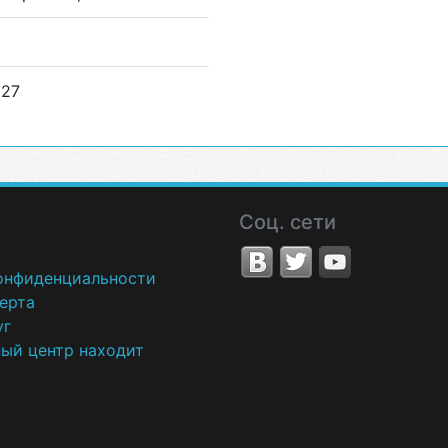
 27
Соц. сети
онфиденциальности
ерта
уг
ный центр находит