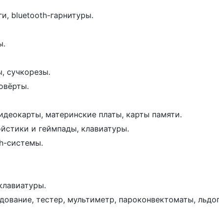
и, bluetooth-гарнитуры.
ы.
, сучкорезы.
овёрты.
идеокарты, материнские платы, карты памяти.
йстики и геймпады, клавиатуры.
h-системы.
клавиатуры.
ование, тестер, мультиметр, пароконвектоматы, льдо