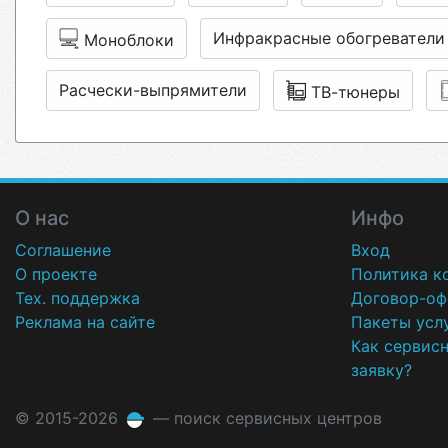
Инфракрасные обогреватели
Моноблоки
Расчески-выпрямители
ТВ-тюнеры
О нас
Инфо
Соглашение
Вход
О проекте
Политика к
Тех. поддержка
Договор-оф
Реклама на сайте
Пакеты усл
Как сервис
заявку?
© 2015-2026
— поиск сервисных центров