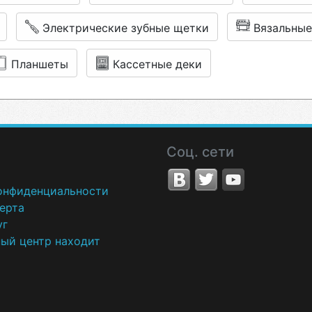
Электрические зубные щетки
Вязальны
Планшеты
Кассетные деки
Соц. сети
онфиденциальности
ерта
уг
ный центр находит