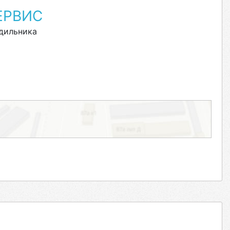
ЕРВИС
дильника