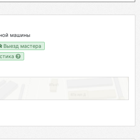
ьной машины
Выезд мастера
остика