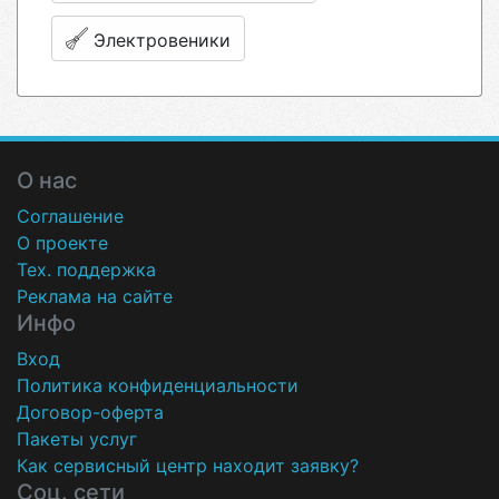
Электровеники
О нас
Соглашение
О проекте
Тех. поддержка
Реклама на сайте
Инфо
Вход
Политика конфиденциальности
Договор-оферта
Пакеты услуг
Как сервисный центр находит заявку?
Соц. сети