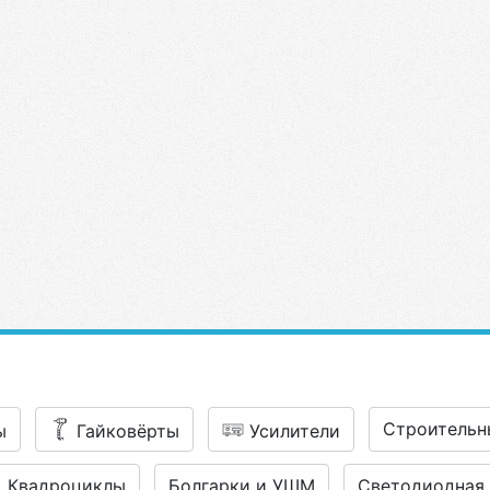
Строительн
ы
Гайковёрты
Усилители
Квадроциклы
Болгарки и УШМ
Светодиодная 