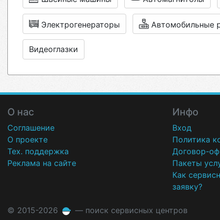
Электрогенераторы
Автомобильные 
Видеоглазки
О нас
Инфо
Соглашение
Вход
О проекте
Политика к
Тех. поддержка
Договор-оф
Реклама на сайте
Пакеты усл
Как сервис
заявку?
© 2015-2026
— поиск сервисных центров