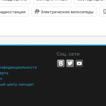
радиостанции
Электрические велосипеды
Соц. сети
онфиденциальности
ерта
уг
ный центр находит